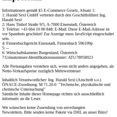
Informationen gemäß §5 E-Commerce Gesetz, Absatz 1:
1: Harald Sexl GmbH vertreten durch den Geschäftsführer Ing.
Harald Sexl
2: Hans Tinhof Straße 9/5, A-7000 Eisenstadt, Österreich
3: Telefon: +43 664 10 00 848; E-Mail:
Diese E-Mail-Adresse ist
vor Spambots geschützt! Zur Anzeige muss JavaScript eingeschaltet
sein.
4: Firmenbuchgericht Eisenstadt, Firmenbuch
596199p
5: --
6: Wirtschaftskammer Burgenland, Österreich
7:Umsatzsteuer-Identifikationsnummer: ATU78958923
Alle Preisangaben verstehen sich, wenn nicht anders angegeben, als
Netto-Verkaufspreise zuzüglich Mehrwertsteuer
Inhaltlich Verantwortlicher: Ing. Harald Sexl (Anschrift s.o.)
ÖNACE-Zuordnung: M 71.20-0 "Technische, physikalische und
chemische Untersuchung"
Sämtliche Inhalte dieser Homepage richten sich ausschließlich
informativ an die Leser.
Wir wünschen keine Zusendung von unverlangten
Newslettern. Bitte senden keine Pakete via DHL an unser Büro!